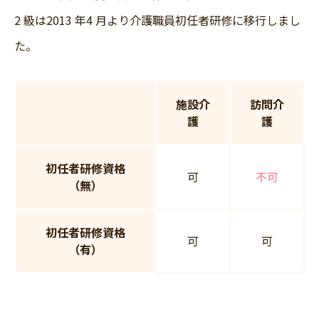
2 級は2013 年4 月より介護職員初任者研修に移行しまし
た。
施設介
訪問介
護
護
初任者研修資格
可
不可
（無）
初任者研修資格
可
可
（有）