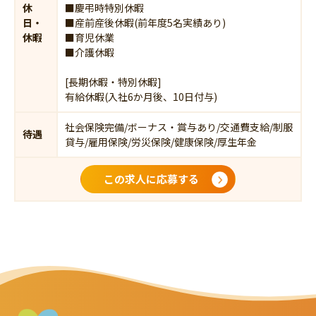
休
■慶弔時特別休暇
日・
■産前産後休暇(前年度5名実績あり)
休暇
■育児休業
■介護休暇
[長期休暇・特別休暇]
有給休暇(入社6か月後、10日付与)
社会保険完備/ボーナス・賞与あり/交通費支給/制服
待遇
貸与/雇用保険/労災保険/健康保険/厚生年金
この求人に応募する