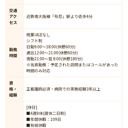
交通
アク
近鉄南大阪線「布忍」駅より徒歩4分
セス
残業ほぼなし
シフト制
日勤9:00～18:00(休憩60分)
勤務
遅出12:00～21:00(休憩60分)
時間
夜勤21:00～翌 8:00(休憩180分)
※当直勤務：予定された訪問またはコールがあった
時間のみ対応
資
格・
正看護師必須・病院での実務経験3年以上
経験
[休日]
■4週8休(週休二日制)
■年間休暇：109日
■有給休暇