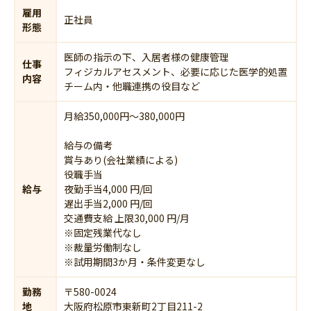
雇用
正社員
形態
医師の指示の下、入居者様の健康管理
仕事
フィジカルアセスメント、必要に応じた医学的処置
内容
チーム内・他職連携の役目など
月給350,000円〜380,000円
給与の備考
賞与あり(会社業績による)
役職手当
給与
夜勤手当4,000 円/回
遅出手当2,000 円/回
交通費支給 上限30,000 円/月
※固定残業代なし
※裁量労働制なし
※試用期間3か月・条件変更なし
勤務
〒580-0024
地
大阪府松原市東新町2丁目211-2