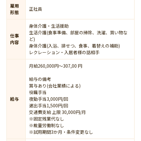
雇用
正社員
形態
身体介護・生活援助
生活介護(食事準備、部屋の掃除、洗濯、買い物な
仕事
ど)
内容
身体介護(入浴、排せつ、食事、着替えの補助)
レクレーション・入居者様の話相手
月給260,000円〜307,00 円
給与の備考
賞与あり(会社業績による)
役職手当
給与
夜勤手当3,000円/回
遅出手当1,500円/回
交通費支給 上限 30,000円/月
※固定残業代なし
※裁量労働制なし
※試用期間3か月・条件変更なし