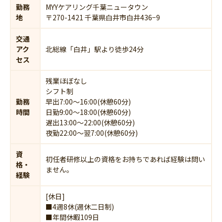
勤務
MYYケアリング千葉ニュータウン
地
〒270-1421 千葉県白井市白井436−9
交通
アク
北総線「白井」駅より徒歩24分
セス
残業ほぼなし
シフト制
勤務
早出7:00～16:00(休憩60分)
時間
日勤9:00～18:00(休憩60分)
遅出13:00～22:00(休憩60分)
夜勤22:00～翌7:00(休憩60分)
資
初任者研修以上の資格をお持ちであれば経験は問い
格・
ません。
経験
[休日]
■4週8休(週休二日制)
■年間休暇109日