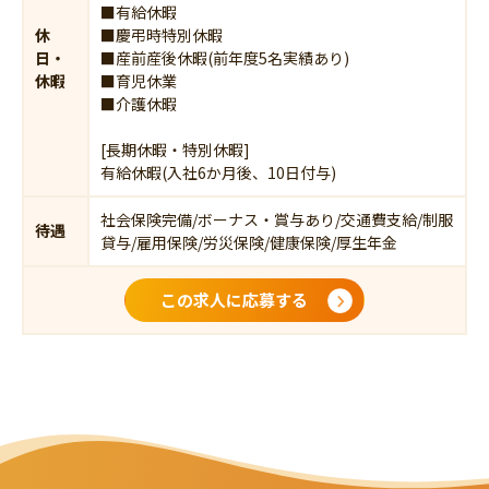
■有給休暇
休
■慶弔時特別休暇
日・
■産前産後休暇(前年度5名実績あり)
休暇
■育児休業
■介護休暇
[長期休暇・特別休暇]
有給休暇(入社6か月後、10日付与)
社会保険完備/ボーナス・賞与あり/交通費支給/制服
待遇
貸与/雇用保険/労災保険/健康保険/厚生年金
この求人に応募する