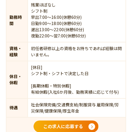
残業ほぼなし
シフト制
勤務時
早出7:00～16:00(休憩60分)
間
日勤9:00～18:00(休憩60分)
遅出13:00～22:00(休憩60分)
夜勤22:00～翌7:00(休憩60分)
資格・
初任者研修以上の資格をお持ちであれば経験は問
経験
いません。
[休日]
シフト制・シフトで決定した日
休日・
休暇
[長期休暇・特別休暇]
有給休暇(入社6か月後、勤務実績に応じて付与)
社会保険完備/交通費支給/制服貸与 雇用保険/労
待遇
災保険/健康保険/厚生年金
この求人に応募する