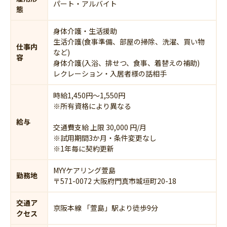
パート・アルバイト
態
身体介護・生活援助
生活介護(食事準備、部屋の掃除、洗濯、買い物
仕事内
など)
容
身体介護(入浴、排せつ、食事、着替えの補助)
レクレーション・入居者様の話相手
時給1,450円〜1,550円
※所有資格により異なる
給与
交通費支給 上限 30,000 円/月
※試用期間3か月・条件変更なし
※1年毎に契約更新
MYYケアリング萱島
勤務地
〒571-0072 大阪府門真市城垣町20-18
交通ア
京阪本線 「萱島」駅より徒歩9分
クセス