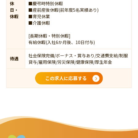
休
■慶弔時特別休暇
日・
■産前産後休暇(前年度5名実績あり)
休暇
■育児休業
■介護休暇
[長期休暇・特別休暇]
有給休暇(入社6か月後、10日付与)
社会保険完備/ボーナス・賞与あり/交通費支給/制服
待遇
貸与/雇用保険/労災保険/健康保険/厚生年金
この求人に応募する