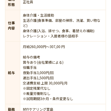
正社員
形態
身体介護・生活援助
生活介護(食事準備、部屋の掃除、洗濯、買い物な
仕事
ど)
内容
身体介護(入浴、排せつ、食事、着替えの補助)
レクレーション・入居者様の話相手
月給260,000円〜307,00 円
給与の備考
賞与あり(会社業績による)
役職手当
給与
夜勤手当3,000円/回
遅出手当1,500円/回
交通費支給 上限 30,000円/月
※固定残業代なし
※裁量労働制なし
※試用期間3か月・条件変更なし
勤務
MYYケアリング萱島