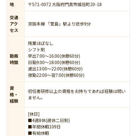
地
〒571-0072 大阪府門真市城垣町20-18
交通
アク
京阪本線 「萱島」駅より徒歩9分
セス
残業ほぼなし
シフト制
勤務
早出7:00～16:00(休憩60分)
時間
日勤9:00～18:00(休憩60分)
遅出13:00～22:00(休憩60分)
夜勤22:00～翌7:00(休憩60分)
資
初任者研修以上の資格をお持ちであれば経験は問い
格・
ません。
経験
[休日]
■4週8休(週休二日制)
■年間休暇109日
■有給休暇