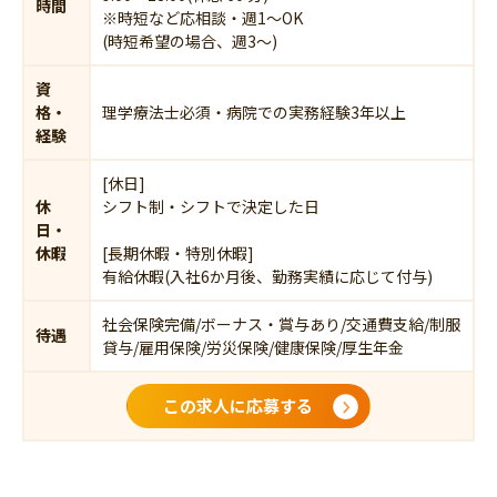
時間
※時短など応相談・週1～OK
(時短希望の場合、週3～)
資
格・
理学療法士必須・病院での実務経験3年以上
経験
[休日]
休
シフト制・シフトで決定した日
日・
休暇
[長期休暇・特別休暇]
有給休暇(入社6か月後、勤務実績に応じて付与)
社会保険完備/ボーナス・賞与あり/交通費支給/制服
待遇
貸与/雇用保険/労災保険/健康保険/厚生年金
この求人に応募する