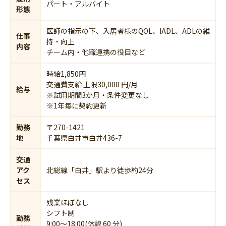
パート・アルバイト
形態
医師の指示の下、入居者様のQOL、IADL、ADLの維
仕事
持・向上
内容
チーム内・他職連携の役目など
時給1,850円
交通費支給 上限30,000 円/月
給与
※試用期間3か月・条件変更なし
※1年毎に契約更新
勤務
〒270-1421
地
千葉県白井市白井436-7
交通
アク
北総線「白井」駅より徒歩約24分
セス
残業ほぼなし
シフト制
勤務
9:00～18:00(休憩 60 分)